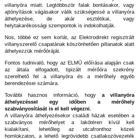
villanyóra miatt. Legtöbbször falak bontásakor, vagy
ajtónyílások vágásakor válik szükségessé a villanyóra
áthelyezése, de akár esztétikai, vagy
helytakarékossági szempontok is indokolhatják.
Nos, többé ez sem korlát, az Elektrodirekt regisztrált
villanyszerelő csapatának köszönhetően pillanatok alatt
áthelyezzük mérőóráját.
Fontos tudnivaló, hogy az ELMŰ előírása alapján csak
az általa elfogadott, tipizált mérőóra szekrény
szerelhető fel a villanyóra és a mérőhely egyéb
berendezései számára.
További hasznos információ, hogy
a villanyóra
áthelyezéssel egy időben a mérőhely
szabványosítását is el kell végezni.
A villanyóra áthelyezésekor családi házak esetében a
szabványos mérőhelyet a lakótéren kívül kell
kialakítani, lehetőleg az utcafronthoz közeli
homlokzaton, a lehető legrövidebb csatlakozóvezeték