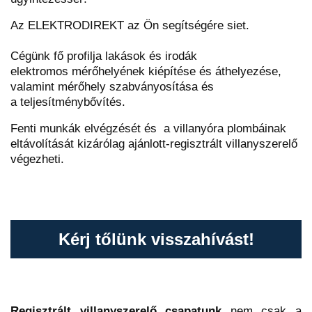
Az ELEKTRODIREKT az Ön segítségére siet.
Cégünk fő profilja lakások és irodák
elektromos mérőhelyének kiépítése és áthelyezése,
valamint mérőhely szabványosítása és
a teljesítménybővítés.
Fenti munkák elvégzését és a villanyóra plombáinak
eltávolítását kizárólag ajánlott-regisztrált villanyszerelő
végezheti.
Kérj tőlünk visszahívást!
Regisztrált villanyszerelő csapatunk
nem csak a