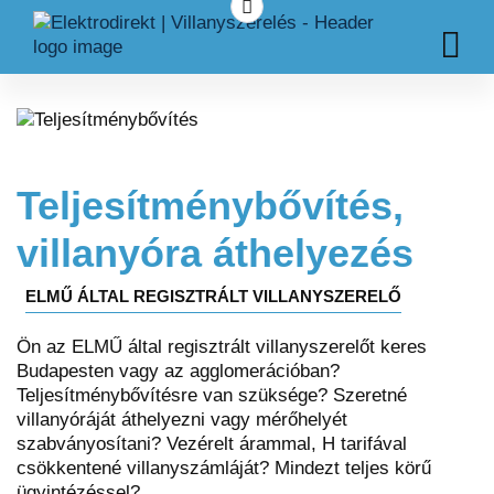
Teljesítménybővítés,
villanyóra áthelyezés
ELMŰ ÁLTAL REGISZTRÁLT VILLANYSZERELŐ
Ön az ELMŰ által regisztrált villanyszerelőt keres
Budapesten vagy az agglomerációban?
Teljesítménybővítésre van szüksége? Szeretné
villanyóráját áthelyezni vagy mérőhelyét
szabványosítani? Vezérelt árammal, H tarifával
csökkentené villanyszámláját? Mindezt teljes körű
ügyintézéssel?