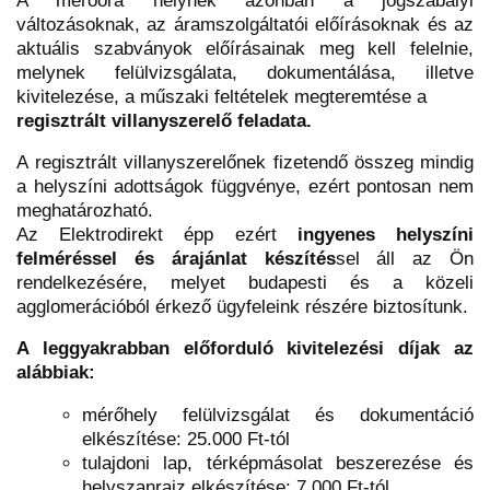
A mérőóra helynek azonban a jogszabályi
változásoknak, az áramszolgáltatói előírásoknak és az
aktuális szabványok előírásainak meg kell felelnie,
melynek felülvizsgálata, dokumentálása, illetve
kivitelezése, a műszaki feltételek megteremtése a
regisztrált villanyszerelő feladata.
A regisztrált villanyszerelőnek fizetendő összeg mindig
a helyszíni adottságok függvénye, ezért pontosan nem
meghatározható.
Az Elektrodirekt épp ezért
ingyenes helyszíni
felméréssel és árajánlat készítés
sel áll az Ön
rendelkezésére, melyet budapesti és a közeli
agglomerációból érkező ügyfeleink részére biztosítunk.
A leggyakrabban előforduló kivitelezési díjak az
alábbiak:
mérőhely felülvizsgálat és dokumentáció
elkészítése: 25.000 Ft-tól
tulajdoni lap, térképmásolat beszerezése és
helyszanrajz elkészítése: 7.000 Ft-tól