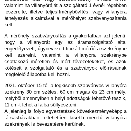
valamint ha villanyóráját a szolgáltató 1 évnél régebben
leszerelte, illetve teljesítménybővítés, vagy villanyóra
áthelyezés alkalmával a mérőhelyet szabványosítania
kell.
A mérőhely szabványosítás a gyakorlatban azt jelenti,
hogy a villanyórát egy az áramszolgáltató által
engedélyezett, úgynevezett tipizált mérőóra szekrénybe
kell szerelni, valamint a villanyóra szekrénybe
csatlakozó méretlen és mért fővezetékeket, és azok
kötéseit a szolgáltató és a szabványok előírásainak
megfelelő állapotba kell hozni.
2021. október 15-től a legkisebb szabványos villanyóra
szekrény 30 cm széles, 60 cm magas és 23 cm mély,
melyből amennyiben a helyi adottságok lehetővé teszik,
11 cm-t lehet a falba süllyeszteni.
A jelenleg is folyó egyeztetések következményeképp a
társasházakban feltehetően kisebb méretű villanyóra
szekrények is bevezetésre kerülnek.