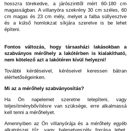
hosszra törekedve, a járószinttől mért 60-180 cm
magasságban. A villanyóra szekrény 30 cm széles, 60
cm magas és 23 cm mély, melyet a falba süllyesztve
és a külső homlokzat síkjára szerelve is be lehet
építeni.
Fontos változás, hogy társasházi lakásokban a
szabványos mérőhely a lakótérben is kialakítható,
nem kötelező azt a lakótéren kívül helyezni!
További kérdéseivel, kéréseivel keressen bátran
elérhetőségeinken.
Mi az a mérőhely szabványosítás?
Ha Ön napelemet szeretne telepíteni, vagy
teljesítménybővítésre van szüksége, erre alkalmassá
kell tenni a mérőhelyet.
Amennyiben az Ön villanyórája és a mérőhely egyéb
alkatrészei tűz, vagy balesetveszély forrása lehet,