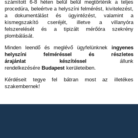
számított 6-8 héten belül belül megtörténik a teljes
procedúra, beleértve a helyszíni felmérést, kivitelezést,
a dokumentálást és ügyintézést, valamint a
kismegszakító cseréjét, illetve a villanyóra
felszerelését és a tipizált mérőóra szekrény
plombálását.
Minden leendő és meglévő ügyfelünknek
ingyenes
helyszíni felméréssel és részletes
árajánlat készítéssel
állunk
rendelkezésére
Budapest
kerületeiben.
Kérdéseit tegye fel bátran most az illetékes
szakembernek!