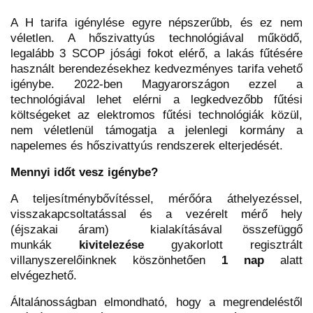
A H tarifa igénylése egyre népszerűbb, és ez nem
véletlen. A hőszivattyús technológiával működő,
legalább 3 SCOP jósági fokot elérő, a lakás fűtésére
használt berendezésekhez kedvezményes tarifa vehető
igénybe. 2022-ben Magyarországon ezzel a
technológiával lehet elérni a legkedvezőbb fűtési
költségeket az elektromos fűtési technológiák közül,
nem véletlenül támogatja a jelenlegi kormány a
napelemes és hőszivattyús rendszerek elterjedését.
Mennyi időt vesz igénybe?
A teljesítménybővítéssel, mérőóra áthelyezéssel,
visszakapcsoltatással és a vezérelt mérő hely
(éjszakai áram) kialakításával összefüggő
munkák
kivitelezése
gyakorlott regisztrált
villanyszerelőinknek köszönhetően
1 nap
alatt
elvégezhető.
Általánosságban elmondható, hogy a megrendeléstől