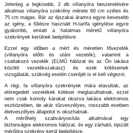
Jelenleg a legkisebb, 2 db villanyóra beszerelésére
alkalmas villanyóra szekrény mérete 60 cm széles és
75 cm magas. Bár az éjszakai áramra egyre kevesebb
az igény, a fűtésre használt H-tarifa igénylése egyre
gyakoribb, emiatt a hatalmas méretű villanyóra
szekrények kerülnek beépítésre.
Ezzel egy időben a mért és méretlen fővezeték
(villanyóra előtti és utáni vezeték), valamint a
csatlakozó vezeték (ELMŰ hálózat és az Ön lakása
közötti vezetékszakasz) és ezek kötéseinek
vizsgálatát, szükség esetén cseréjét is el kell végezni.
A régi, fa villanyóra szekrények mára elavultak, az
elöregedett vezetékek kötései meglazulhatnak, ezzel
nem csak komoly károkat okozva lakása elektromos
eszközeiben, de akár tűzveszélyes, rosszabb esetben
életveszélyes állapotot is okozhatnak.
A mérőhely szabványosítás alkalmával egy
biztonságos elektromos hálózat, és egy zárható, tipizált
mérőóra szekrény kerül beépítésre.