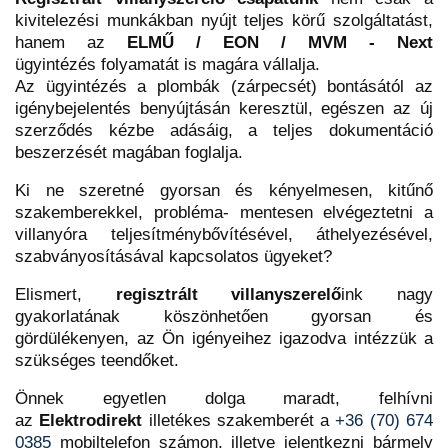
kivitelezési munkákban nyújt teljes körű szolgáltatást,
hanem az
ELMŰ / EON / MVM - Next
ügyintézés folyamatát is magára vállalja.
Az ügyintézés a plombák (zárpecsét) bontásától az
igénybejelentés benyújtásán keresztül, egészen az új
szerződés kézbe adásáig, a teljes dokumentáció
beszerzését magában foglalja.
Ki ne szeretné gyorsan és kényelmesen, kitűnő
szakemberekkel, probléma- mentesen elvégeztetni a
villanyóra teljesítménybővítésével, áthelyezésével,
szabványosításával kapcsolatos ügyeket?
Elismert,
regisztrált villanyszerelő
ink nagy
gyakorlatának köszönhetően gyorsan és
gördülékenyen, az Ön igényeihez igazodva intézzük a
szükséges teendőket.
Önnek egyetlen dolga maradt, felhívni
az
Elektrodirekt
illetékes szakemberét a
+36 (70) 674
0385
mobiltelefon számon, illetve jelentkezni bármely