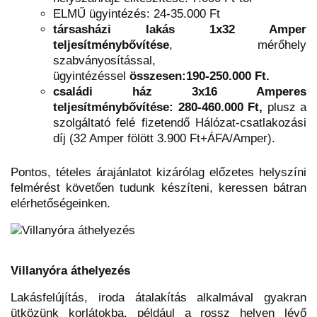
ELMŰ ügyintézés: 24-35.000 Ft
társasházi lakás 1x32 Amper
teljesítménybővítése
, mérőhely
szabványosítással,
ügyintézéssel
összesen:190-250.000 Ft.
családi ház 3x16 Amperes
teljesítménybővítése: 280-460.000 Ft,
plusz a
szolgáltató felé fizetendő Hálózat-csatlakozási
díj (32 Amper fölött 3.900 Ft+ÁFA/Amper).
Pontos, tételes árajánlatot kizárólag előzetes helyszíni
felmérést követően tudunk készíteni, keressen bátran
elérhetőségeinken.
Villanyóra áthelyezés
Lakásfelújítás, iroda átalakítás alkalmával gyakran
ütközünk korlátokba, például a rossz helyen lévő