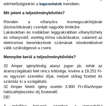
elérhetőségünkön a
kapcsolatok
menüben.
Mit jelent a teljesítménybővítés?
Röviden a villanyóra kismegszakítójának
(biztosítékának) cseréjét nagyobb értékűre.
Lakásokban és irodákban leggyakrabban villanytűzhely
és villanysütő, esetleg klíma vásárlásakor, valamint az
elektromos berendezések számának növekedésével
válik szükségessé a csere.
Mennyibe kerül a teljesítménybővítés?
32 Amper igényléséig alanyi jogon jár, tehát az
áramszolgáltató felé nincs költsége, kivéve a 19.251 Ft-
os egyszeri szerelési díjat, melyet utólag fizettet és
számláz ki a szolgáltató.
32 Amper feletti igény esetén 3.900 Ft+Áfa/Amper
hálózatfejlesztési díj fizetendő.
DE!