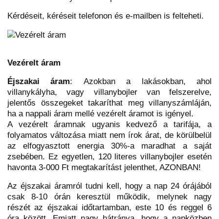
Kérdéseit, kéréseit telefonon és e-mailben is felteheti.
Vezérelt áram
Éjszakai áram
: Azokban a lakásokban, ahol
villanykályha, vagy villanybojler van felszerelve,
jelentős összegeket takaríthat meg villanyszámláján,
ha a nappali áram mellé vezérelt áramot is igényel.
A vezérelt áramnak ugyanis kedvező a tarifája, a
folyamatos változása miatt nem írok árat, de körülbelül
az elfogyasztott energia 30%-a maradhat a saját
zsebében. Ez egyetlen, 120 literes villanybojler esetén
havonta 3-000 Ft megtakarítást jelenthet, AZONBAN!
Az éjszakai áramról tudni kell, hogy a nap 24 órájából
csak 8-10 órán keresztül működik, melynek nagy
részét az éjszakai időtartamban, este 10 és reggel 6
óra között. Emiatt nagy hátránya, hogy a napközben