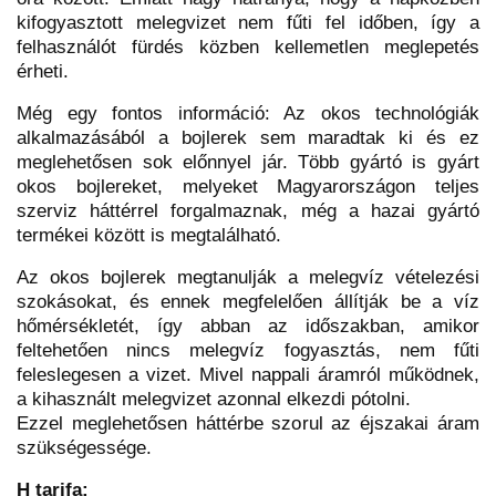
kifogyasztott melegvizet nem fűti fel időben, így a
felhasználót fürdés közben kellemetlen meglepetés
érheti.
Még egy fontos információ: Az okos technológiák
alkalmazásából a bojlerek sem maradtak ki és ez
meglehetősen sok előnnyel jár. Több gyártó is gyárt
okos bojlereket, melyeket Magyarországon teljes
szerviz háttérrel forgalmaznak, még a hazai gyártó
termékei között is megtalálható.
Az okos bojlerek megtanulják a melegvíz vételezési
szokásokat, és ennek megfelelően állítják be a víz
hőmérsékletét, így abban az időszakban, amikor
feltehetően nincs melegvíz fogyasztás, nem fűti
feleslegesen a vizet. Mivel nappali áramról működnek,
a kihasznált melegvizet azonnal elkezdi pótolni.
Ezzel meglehetősen háttérbe szorul az éjszakai áram
szükségessége.
H tarifa: