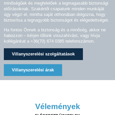
minőségűek és megfelelőek a legmagasabb biztonsági
előírásoknak. Szakértői csapatunk minden munkáját
úgy végzi el, mintha saját otthonában dolgozna, hogy
biztosítsa a legnagyobb biztonságot és elégedettséget.
Ha fontos Önnek a biztonság és a minőség, akkor ne
habozzon – kérjen tőlünk visszahívást, vagy hívja
kollégánkat a +36(70) 674 0385 telefonszámon.
Villanyszerelési szolgáltatások
Villanyszerelési árak
Vélemények