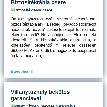
Biztosítéktábla csere
Ön elővigyázatos, ezért szeretné lecseréltetni
biztosítéktábláját? Esetleg olvadóbiztosítékot
használtak hozzá? Lakáselosztóját túl réginek,
elavultnak véli? Ne aggódjon, az Elektrodirekt
kicseréli. :) A biztosítéktábla csere díja, a
kötelezően bépítendő fi relével összesen
69.000 Ft. Az ár 6 db kismegszakító beépítését
foglalja magában,...
Bővebben
Villanytűzhely bekötés
garanciával