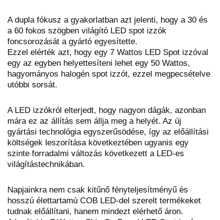
A dupla fókusz a gyakorlatban azt jelenti, hogy a 30 és
a 60 fokos szögben világító LED spot izzók
foncsorozását a gyártó egyesítette.
Ezzel elérték azt, hogy egy 7 Wattos LED Spot izzóval
egy az egyben helyettesíteni lehet egy 50 Wattos,
hagyományos halogén spot izzót, ezzel megpecsételve
utóbbi sorsát.
A LED izzókról elterjedt, hogy nagyon dágák, azonban
mára ez az állítás sem állja meg a helyét. Az új
gyártási technológia egyszerűsödése, így az előállítási
költségek leszorítása következtében ugyanis egy
szinte forradalmi változás következett a LED-es
világítástechnikában.
Napjainkra nem csak kitűnő fényteljesítményű és
hosszú élettartamú COB LED-del szerelt termékeket
tudnak előállítani, hanem mindezt elérhető áron.